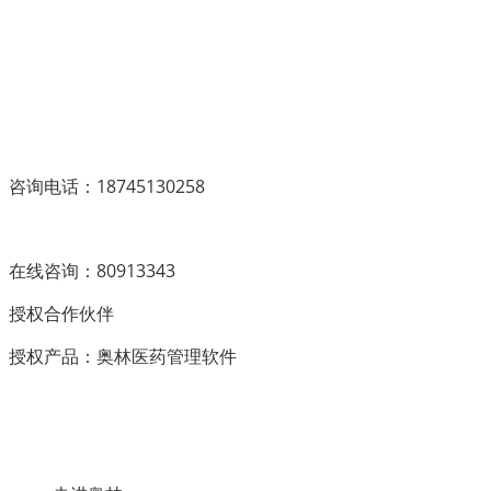
咨询电话：18745130258
在线咨询：80913343
授权合作伙伴
授权产品：奥林医药管理软件
经销
授权级
授权区
联系
联系电
联系
公司地
公司官网链
商
别
域
人
话
QQ
址
接